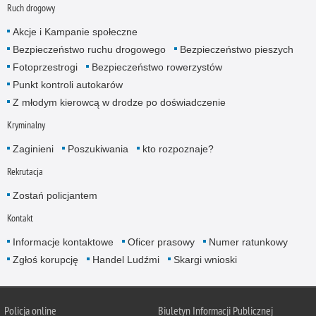
Ruch drogowy
Akcje i Kampanie społeczne
Bezpieczeństwo ruchu drogowego
Bezpieczeństwo pieszych
Fotoprzestrogi
Bezpieczeństwo rowerzystów
Punkt kontroli autokarów
Z młodym kierowcą w drodze po doświadczenie
Kryminalny
Zaginieni
Poszukiwania
kto rozpoznaje?
Rekrutacja
Zostań policjantem
Kontakt
Informacje kontaktowe
Oficer prasowy
Numer ratunkowy
Zgłoś korupcję
Handel Ludźmi
Skargi wnioski
Policja online
Biuletyn Informacji Publicznej