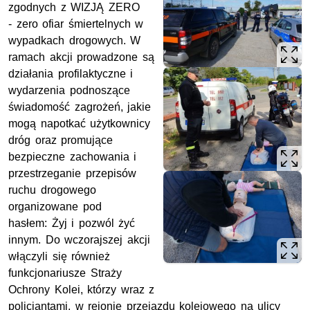
zgodnych z WIZJĄ ZERO
- zero ofiar śmiertelnych w
wypadkach drogowych. W
ramach akcji prowadzone są
działania profilaktyczne i
wydarzenia podnoszące
świadomość zagrożeń, jakie
mogą napotkać użytkownicy
dróg oraz promujące
bezpieczne zachowania i
przestrzeganie przepisów
ruchu drogowego
organizowane pod
hasłem: Żyj i pozwól żyć
innym. Do wczorajszej akcji
włączyli się również
funkcjonariusze Straży
Ochrony Kolei, którzy wraz z
policjantami, w rejonie przejazdu kolejowego na ulicy