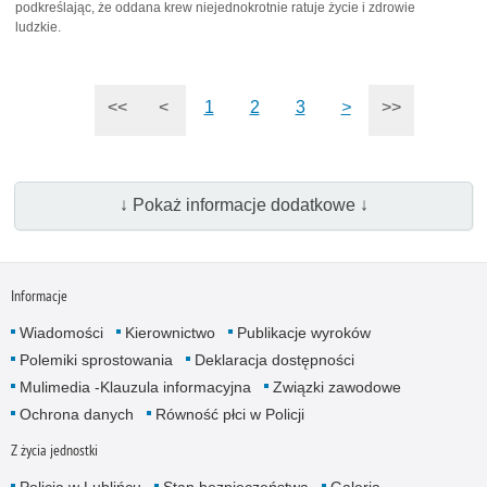
podkreślając, że oddana krew niejednokrotnie ratuje życie i zdrowie
ludzkie.
<<
<
1
2
3
>
>>
↓ Pokaż informacje dodatkowe ↓
Informacje
Wiadomości
Kierownictwo
Publikacje wyroków
Polemiki sprostowania
Deklaracja dostępności
Mulimedia -Klauzula informacyjna
Związki zawodowe
Ochrona danych
Równość płci w Policji
Z życia jednostki
Policja w Lublińcu
Stan bezpieczeństwa
Galeria