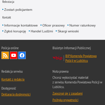
Rekrutacja
Zostań policjantem
Kontakt
Informacje kontaktowe
Oficer prasowy
Numer ratunkowy
Zgłoś korupcję
Handel Ludźmi
Skargi wnioski
Policja online
Biuletyn Informacji Publicznej
BIP Komenda Powiatowa
Policji w Lublińcu
Redakcja serwisu
Nota prawna
Chcesz wykorzystać materiał
Kontakt z redakcją
z serwisu Komenda Powiatowa Policji w
Lublińcu.
Dostępność
Zapoznaj się z zasadami
Deklaracja dostępności
Polityka prywatności