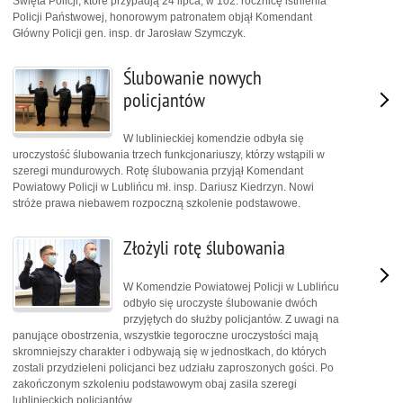
Święta Policji, które przypadją 24 lipca, w 102. rocznicę istnienia
Policji Państwowej, honorowym patronatem objął Komendant
Główny Policji gen. insp. dr Jarosław Szymczyk.
Ślubowanie nowych
policjantów
W lublinieckiej komendzie odbyła się
uroczystość ślubowania trzech funkcjonariuszy, którzy wstąpili w
szeregi mundurowych. Rotę ślubowania przyjął Komendant
Powiatowy Policji w Lublińcu mł. insp. Dariusz Kiedrzyn. Nowi
stróże prawa niebawem rozpoczną szkolenie podstawowe.
Złożyli rotę ślubowania
W Komendzie Powiatowej Policji w Lublińcu
odbyło się uroczyste ślubowanie dwóch
przyjętych do służby policjantów. Z uwagi na
panujące obostrzenia, wszystkie tegoroczne uroczystości mają
skromniejszy charakter i odbywają się w jednostkach, do których
zostali przydzieleni policjanci bez udziału zaproszonych gości. Po
zakończonym szkoleniu podstawowym obaj zasila szeregi
lublinieckich policjantów.