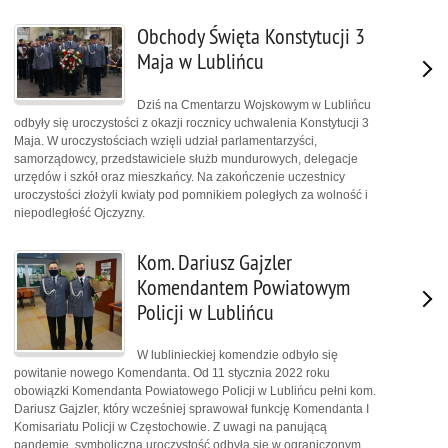
Obchody Święta Konstytucji 3
Maja w Lublińcu
Dziś na Cmentarzu Wojskowym w Lublińcu
odbyły się uroczystości z okazji rocznicy uchwalenia Konstytucji 3
Maja. W uroczystościach wzięli udział parlamentarzyści,
samorządowcy, przedstawiciele służb mundurowych, delegacje
urzędów i szkół oraz mieszkańcy. Na zakończenie uczestnicy
uroczystości złożyli kwiaty pod pomnikiem poległych za wolność i
niepodległość Ojczyzny.
Kom. Dariusz Gajzler
Komendantem Powiatowym
Policji w Lublińcu
W lublinieckiej komendzie odbyło się
powitanie nowego Komendanta. Od 11 stycznia 2022 roku
obowiązki Komendanta Powiatowego Policji w Lublińcu pełni kom.
Dariusz Gajzler, który wcześniej sprawował funkcję Komendanta I
Komisariatu Policji w Częstochowie. Z uwagi na panującą
pandemię, symboliczna uroczystość odbyła się w ograniczonym