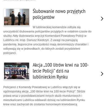
Ślubowanie nowo przyjętych
policjantów
W lublinieckiej komendzie odbyła się
uroczystość ślubowania policjantów przyjętych w ostatnim czasie do
służby. Akty ślubowania wręczył Komendant Powiatowy Policji w
Lublińcu mł. insp. Dariusz Kiedrzyn. Z uwagi na panującą
pandemię, tegoroczne uroczystości mają skromniejszy charakter i
odbywają się w jednostkach, do których zostali przydzieleni
policjanci.
Akcja „100 litrów krwi na 100-
lecie Policji" dziś na
lublinieckim Rynku
Policjanci z Komendy Powiatowej w Lublińcu włączyli się w
ogólnopolską akcję „100 litrów krwi na 100-lecie Policji". Stróże
prawa wraz z przedstawicielami innych służb mundurowych i
mieszkańcami Lublińca oddawali dzisiaj na lublinieckim Rynku
krew oraz zachęcali do zostania honorowym krwiodawcą